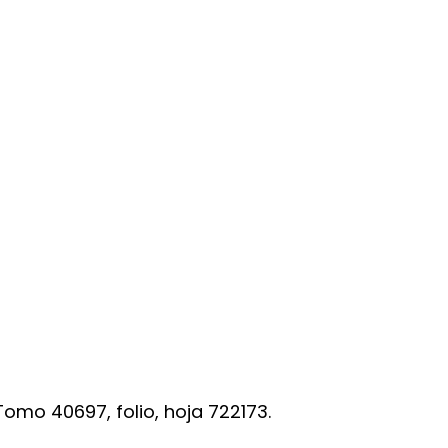
, Tomo
40697
, folio, hoja 722173.